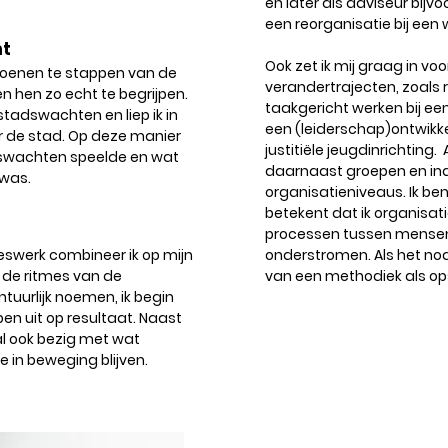
en later als adviseur bijv
een reorganisatie bij ee
nt
Ook zet ik mij graag in voo
hoenen te stappen van de
verandertrajecten, zoals 
 hen zo echt te begrijpen.
taakgericht werken bij e
stadswachten en liep ik in
een (leiderschap)ontwikke
 de stad. Op deze manier
justitiële jeugdinrichting.
adswachten speelde en wat
daarnaast groepen en ind
 was.
organisatieniveaus. Ik b
betekent dat ik organisat
processen tussen mensen
swerk combineer ik op mijn
onderstromen. Als het nodi
de ritmes van de
van een methodiek als ops
tuurlijk noemen, ik begin
en uit op resultaat. Naast
al ook bezig met wat
in beweging blijven.