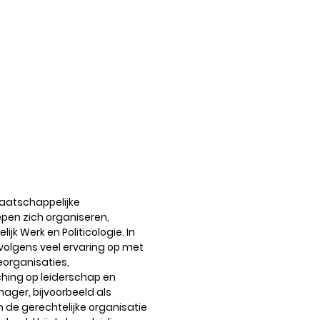
Cisca Ansem
maatschappelijke
pen zich organiseren,
jk Werk en Politicologie. In
volgens veel ervaring op met
organisaties,
ing op leiderschap en
nager, bijvoorbeeld als
n de gerechtelijke organisatie