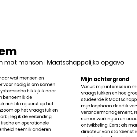
sem
n met mensen | Maatschappelijke opgave
k naar wat mensen en
Mijn achtergrond
r voor nodig is om samen
Vanuit mijn interesse in 
ystemische blik kijk ik naar
vraagstukken en hoe groe
n benoem ik de
studeerde ik Maatschappeli
 richt ik mij eerst op het
mijn loopbaan deed ik ver
 inzoom op het vraagstuk en
verandermanagement, re
rbij leg ik de verbinding
samenwerkingen en coach
ctische en operationele
ontwikkeling. Eerst als ma
genheid neem ik anderen
directeur van stafdienst i