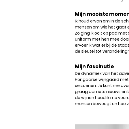
Mijn mooiste mome
Ik houd ervan om in de sc
mensen om wie het gaat en
Zo ging ik ooit op pad met 
uniform met hen mee door
ervoer ik wat er bij de st
de sleutel tot verandering
Mijn fascinatie
De dynamiek van het advie
Hongaarse wijngaard met 
seizoenen. Je kunt me avon
graag aan iets nieuws en b
de wijnen houd ik me voor
mensen beweegt en hoe ze 