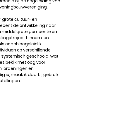
oorbeeld bij de begeleiding van
n woningbouwvereniging.
r grote cultuur- en
recent de ontwikkeling naar
en middelgrote gemeente en
lingstraject binnen een
 Als coach begeleid ik
ividuen op verschillende
en systemisch geschoold, wat
ies bekijk met oog voor
, ordeningen en
g is, maak ik daarbij gebruik
tellingen.