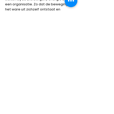
een organisatie. Zo dat de beweging als
het ware uit zichzelf ontstaat en
gedragen wordt door de mensen van wie
het is.