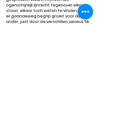
ogenschijnlijk lijnrecht tegenover elkaar
staan, elkaar toch weten te vinden – als
er gaandeweg begrip groeit voor de
ander, juist door de verschillen serieus te
nemen. ​
Mijn fascinatie
De kloof tussen wat we ambiëren en we
daadwerkelijk doen. En de onlogische
manieren waarop we de samenleving,
organisaties en onze gewoonten hebben
vormgegeven.