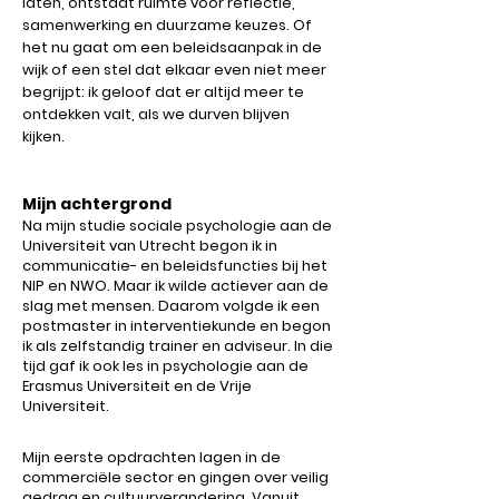
laten, ontstaat ruimte voor reflectie,
samenwerking en duurzame keuzes. Of
het nu gaat om een beleidsaanpak in de
wijk of een stel dat elkaar even niet meer
begrijpt: ik geloof dat er altijd meer te
ontdekken valt, als we durven blijven
kijken.
Mijn achtergrond
Na mijn studie sociale psychologie aan de
Universiteit van Utrecht begon ik in
communicatie- en beleidsfuncties bij het
NIP en NWO. Maar ik wilde actiever aan de
slag met mensen. Daarom volgde ik een
postmaster in interventiekunde en begon
ik als zelfstandig trainer en adviseur. In die
tijd gaf ik ook les in psychologie aan de
Erasmus Universiteit en de Vrije
Universiteit.
Mijn eerste opdrachten lagen in de
commerciële sector en gingen over veilig
gedrag en cultuurverandering. Vanuit