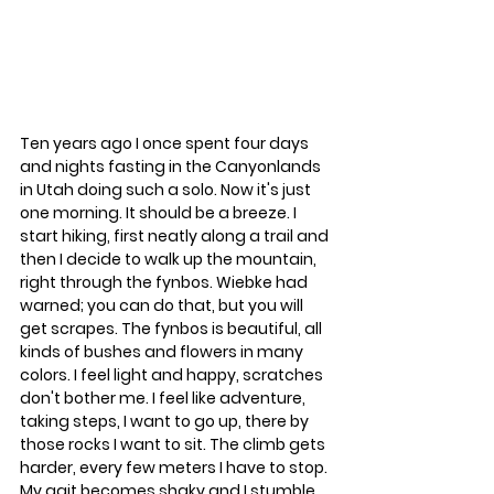
Ten years ago I once spent four days 
and nights fasting in the Canyonlands 
in Utah doing such a solo. Now it's just 
one morning. It should be a breeze. I 
start hiking, first neatly along a trail and 
then I decide to walk up the mountain, 
right through the fynbos. Wiebke had 
warned; you can do that, but you will 
get scrapes. The fynbos is beautiful, all 
kinds of bushes and flowers in many 
colors. I feel light and happy, scratches 
don't bother me. I feel like adventure, 
taking steps, I want to go up, there by 
those rocks I want to sit. The climb gets 
harder, every few meters I have to stop. 
My gait becomes shaky and I stumble, 