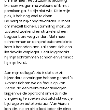
om me heen. Het uitzicht is prachtig. 
Mensen vragen me weleens of ik met 
pensioen ga. Ze zijn niet wijs. Dit is mijn 
plek, ik heb nog veel te doen. 
De berg af blijkt nog zwaarder. Ik moet 
om mezelf lachen. Stumbling man…al 
tastend, zoekend en struikelend een 
begaanbare weg vinden. Met meer 
schrammen en een protesterende knie 
kom ik beneden aan. Lali toont zich een 
liefdevolle verpleger. Geduldig maakt 
hij mijn schrammen schoon en verbindt 
hij mijn hand. 
Aan mijn collega’s zie ik dat ook zij 
bijzondere ervaringen hebben gehad. ’s 
Avonds richten we de focus op Van 
Vieren. Na een reeks reflectievragen 
krijgen we de opdracht om iets in de 
omgeving te zoeken dat uitdrukt wat je 
bijdrage en betekenis aan Van Vieren 
kan zijn. In een cirkel legt ieder zijn ding 