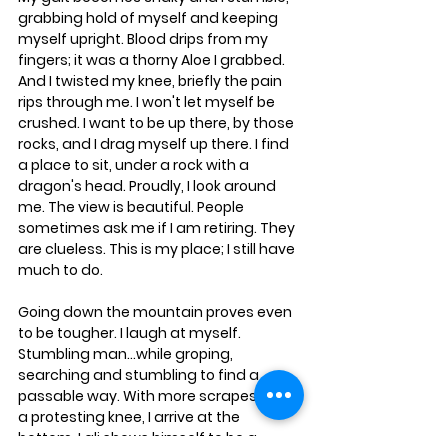
grabbing hold of myself and keeping 
myself upright. Blood drips from my 
fingers; it was a thorny Aloe I grabbed. 
And I twisted my knee, briefly the pain 
rips through me. I won't let myself be 
crushed. I want to be up there, by those 
rocks, and I drag myself up there. I find 
a place to sit, under a rock with a 
dragon's head. Proudly, I look around 
me. The view is beautiful. People 
sometimes ask me if I am retiring. They 
are clueless. This is my place; I still have 
much to do. 
Going down the mountain proves even 
to be tougher. I laugh at myself. 
Stumbling man...while groping, 
searching and stumbling to find a 
passable way. With more scrapes and 
a protesting knee, I arrive at the 
bottom. Lali shows himself to be a 