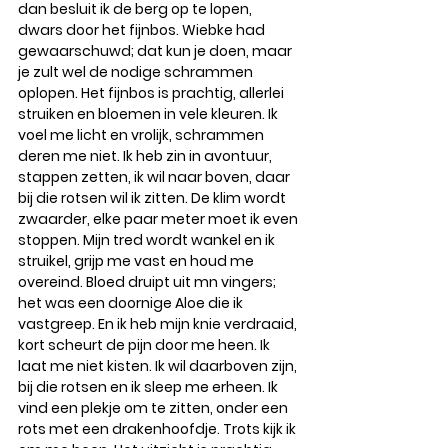
dan besluit ik de berg op te lopen, 
dwars door het fijnbos. Wiebke had 
gewaarschuwd; dat kun je doen, maar 
je zult wel de nodige schrammen 
oplopen. Het fijnbos is prachtig, allerlei 
struiken en bloemen in vele kleuren. Ik 
voel me licht en vrolijk, schrammen 
deren me niet. Ik heb zin in avontuur, 
stappen zetten, ik wil naar boven, daar 
bij die rotsen wil ik zitten. De klim wordt 
zwaarder, elke paar meter moet ik even 
stoppen. Mijn tred wordt wankel en ik 
struikel, grijp me vast en houd me 
overeind. Bloed druipt uit mn vingers; 
het was een doornige Aloe die ik 
vastgreep. En ik heb mijn knie verdraaid, 
kort scheurt de pijn door me heen. Ik 
laat me niet kisten. Ik wil daarboven zijn, 
bij die rotsen en ik sleep me erheen. Ik 
vind een plekje om te zitten, onder een 
rots met een drakenhoofdje. Trots kijk ik 