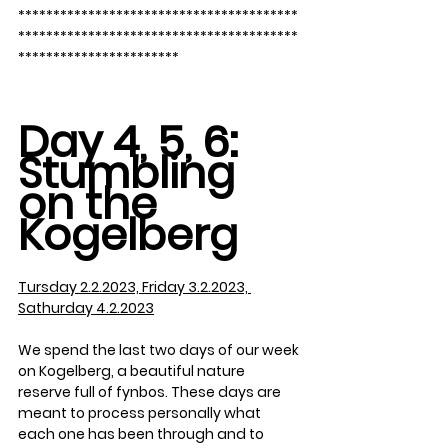
****************************************
****************************************
***********************
Day 4, 5, 6: 
Stumbling 
on the 
Kogelberg
Tursday 2.2.2023, Friday 3.2.2023, 
Sathurday 4.2.2023
We spend the last two days of our week 
on Kogelberg, a beautiful nature 
reserve full of fynbos. These days are 
meant to process personally what 
each one has been through and to 