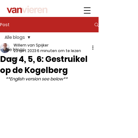
Post
Alle blogs
Willem van Spijker
Alle blogs
20 mrt 2023
6 minuten om te lezen
Dag 4, 5, 6: Gestruikel
Artikel
op de Kogelberg
**English version see below**