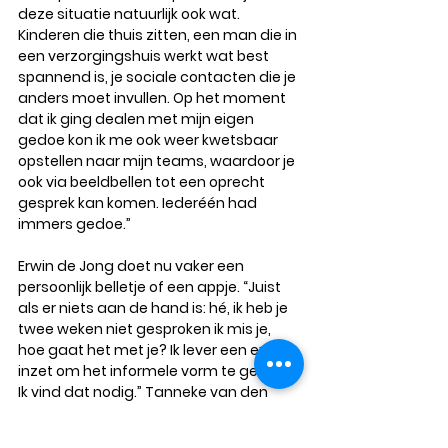
deze situatie natuurlijk ook wat. 
Kinderen die thuis zitten, een man die in 
een verzorgingshuis werkt wat best 
spannend is, je sociale contacten die je 
anders moet invullen. Op het moment 
dat ik ging dealen met mijn eigen 
gedoe kon ik me ook weer kwetsbaar 
opstellen naar mijn teams, waardoor je 
ook via beeldbellen tot een oprecht 
gesprek kan komen. Iederéén had 
immers gedoe.”
Erwin de Jong doet nu vaker een 
persoonlijk belletje of een appje. “Juist 
als er niets aan de hand is: hé, ik heb je 
twee weken niet gesproken ik mis je, 
hoe gaat het met je? Ik lever een extra 
inzet om het informele vorm te geven. 
Ik vind dat nodig.” Tanneke van den 
Berg vindt het op een bepaalde manier 
ook juist persoonlijker geworden. “Je kijkt 