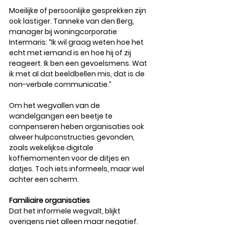
Moeilijke of persoonlijke gesprekken zijn 
ook lastiger. Tanneke van den Berg, 
manager bij woningcorporatie 
Intermaris: “Ik wil graag weten hoe het 
echt met iemand is en hoe hij of zij 
reageert. Ik ben een gevoelsmens. Wat 
ik met al dat beeldbellen mis, dat is de 
non-verbale communicatie.”
Om het wegvallen van de 
wandelgangen een beetje te 
compenseren heben organisaties ook 
alweer hulpconstructies gevonden, 
zoals wekelijkse digitale 
koffiemomenten voor de ditjes en 
datjes. Toch iets informeels, maar wel 
achter een scherm.
Familiaire organisaties
Dat het informele wegvalt, blijkt 
overigens niet alleen maar negatief. 