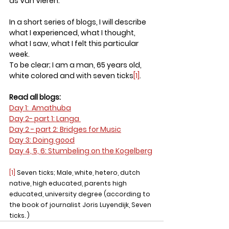
as Van Vieren. 
In a short series of blogs, I will describe 
what I experienced, what I thought, 
what I saw, what I felt this particular 
week. 
To be clear; I am a man, 65 years old, 
white colored and with seven ticks
[1]
.
Read all blogs:
Day 1:  Amathuba
Day 2- part 1: Langa 
Day 2 - part 2: Bridges for Music
Day 3: Doing good
Day 4, 5, 6: Stumbeling on the Kogelberg
[1]
 Seven ticks; Male, white, hetero, dutch 
native, high educated, parents high 
educated, university degree (according to 
the book of journalist Joris Luyendijk, Seven 
ticks. )