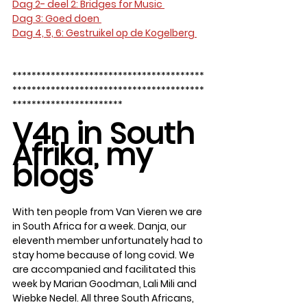
Dag 2- deel 2: Bridges for Music 
Dag 3: Goed doen 
Dag 4, 5, 6: Gestruikel op de Kogelberg 
****************************************
****************************************
***********************
V4n in South 
Afrika, my 
blogs
With ten people from Van Vieren we are 
in South Africa for a week. Danja, our 
eleventh member unfortunately had to 
stay home because of long covid. We 
are accompanied and facilitated this 
week by Marian Goodman, Lali Mili and 
Wiebke Nedel. All three South Africans, 