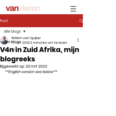
Post
Alle blogs
Willem van Spijker
Alle blogs
17 mrt 2023
2 minuten om te lezen
V4n in Zuid Afrika, mijn
Artikel
blogreeks
Bijgewerkt op:
20 mrt 2023
**English version see below**